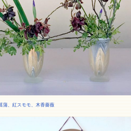
菖蒲、
紅スモモ、
木香薔薇