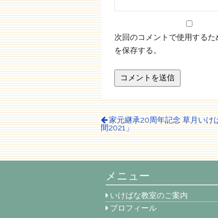
次回のコメントで使用するた
を保存する。
家元継承20周年記念 草月い
間2021」
メニュー
いけばな教室のご案内
プロフィール