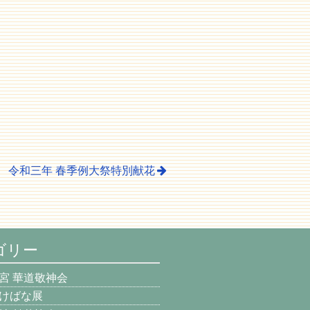
令和三年 春季例大祭特別献花
ゴリー
宮 華道敬神会
けばな展