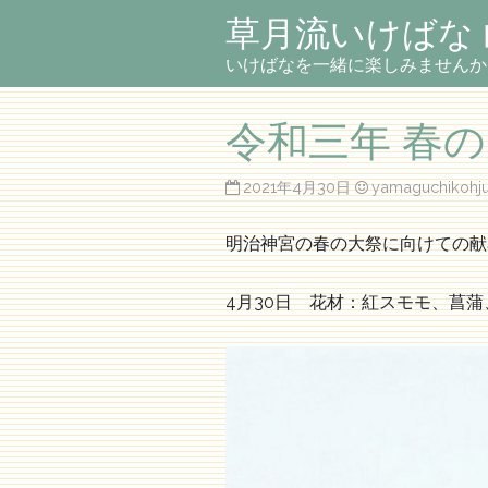
草月流いけばな
いけばなを一緒に楽しみませんか
令和三年 春
2021年4月30日
yamaguchikohj
明治神宮の春の大祭に向けての献
4月30日 花材：紅スモモ、菖