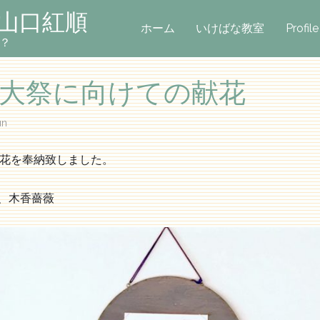
 山口紅順
ホーム
いけばな教室
Profile
？
の大祭に向けての献花
un
花を奉納致しました。
蒲、木香薔薇