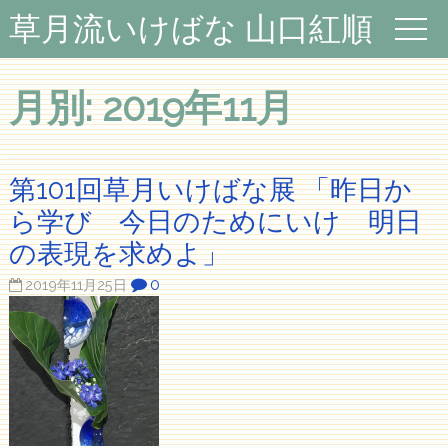
草月流いけばな 山口紅順
月別: 2019年11月
第101回草月いけばな展 「昨日か
ら学び 今日のためにいけ 明日
の表現を求めよ」
0
2019年11月25日