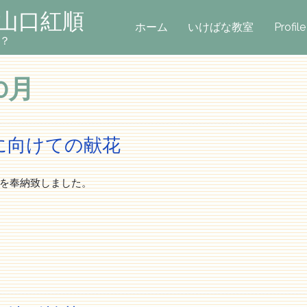
 山口紅順
ホーム
いけばな教室
Profile
？
10月
に向けての献花
を奉納致しました。