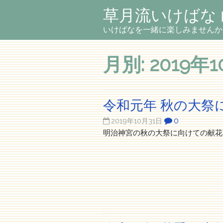
草月流いけばな
いけばなを一緒に楽しみませんか
月別: 2019年
令和元年 秋の大祭
0
2019年10月31日
明治神宮の秋の大祭に向けての献花