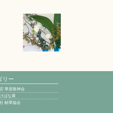
ゴリー
宮 華道敬神会
けばな展
社 献華協会