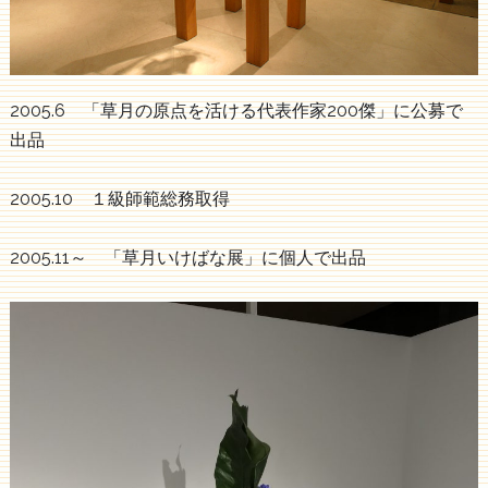
2005.6 「草月の原点を活ける代表作家200傑」に公募で
出品
2005.10 １級師範総務取得
2005.11～ 「草月いけばな展」に個人で出品