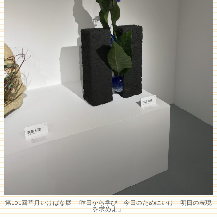
第101回草月いけばな展 「昨日から学び 今日のためにいけ 明日の表現
を求めよ」