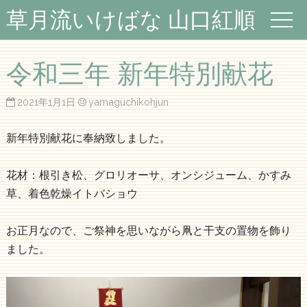
草月流いけばな 山口紅順
令和三年 新年特別献花
2021年1月1日
yamaguchikohjun
新年特別献花に奉納致しました。
花材：根引き松、グロリオーサ、オンシジューム、かすみ
草、着色乾燥イトバショウ
お正月なので、ご祭神を思いながら凧と干支の置物を飾り
ました。